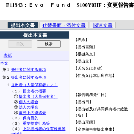
E11943：Ｅｖｏ Ｆｕｎｄ S100Y0HF：変更報告書
提出本文書
代替書面・添付文書
関連文書
提出本文書