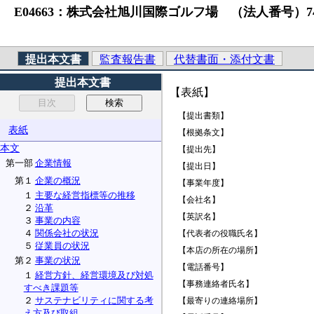
E04663：株式会社旭川国際ゴルフ場 （法人番号）745000100
提出本文書
監査報告書
代替書面・添付文書
提出本文書