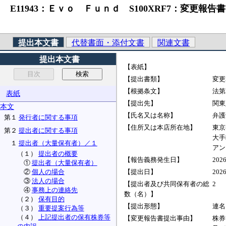
E11943：Ｅｖｏ Ｆｕｎｄ S100XRF7：変更報告書
提出本文書
代替書面・添付文書
関連文書
提出本文書