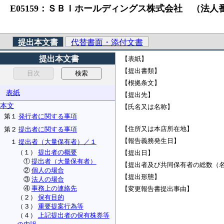
E05159：ＳＢＩホールディングス株式会社 （法人番号）6
提出本文書
代替書面・添付文書
提出本文書