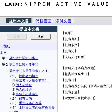
E36104：ＮＩＰＰＯＮ ＡＣＴＩＶＥ ＶＡＬＵＥ
提出本文書
代替書面・添付文書
提出本文書