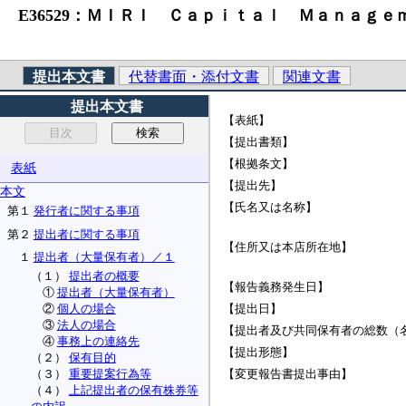
E36529：ＭＩＲＩ Ｃａｐｉｔａｌ Ｍａｎａｇｅｍ
提出本文書
代替書面・添付文書
関連文書
提出本文書