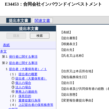
E34453：合同会社インバウンドインベストメント （法人番
提出本文書
関連文書
提出本文書