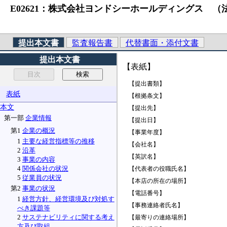
E02621：株式会社ヨンドシーホールディングス （法人番号）301
提出本文書
監査報告書
代替書面・添付文書
提出本文書