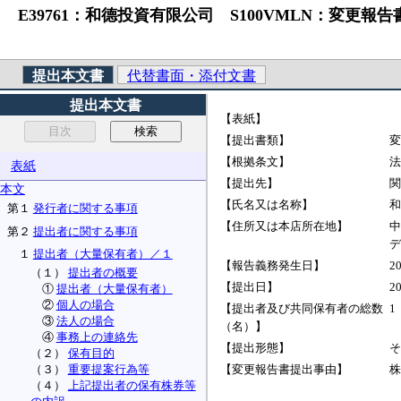
E39761：和德投資有限公司 S100VMLN：変更報告
提出本文書
代替書面・添付文書
提出本文書