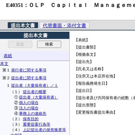
E40351：ＯＬＰ Ｃａｐｉｔａｌ Ｍａｎａｇｅｍ
提出本文書
代替書面・添付文書
提出本文書