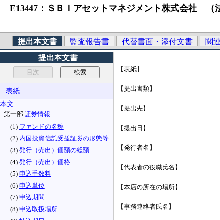
E13447：ＳＢＩアセットマネジメント株式会社 （法人
提出本文書
監査報告書
代替書面・添付文書
関
提出本文書