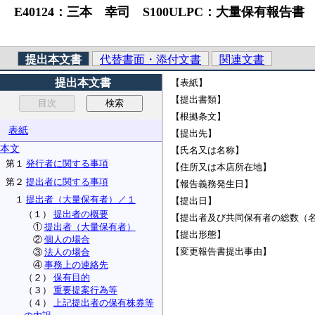
E40124：三本 幸司 S100ULPC：大量保有報告書
提出本文書
代替書面・添付文書
関連文書
提出本文書