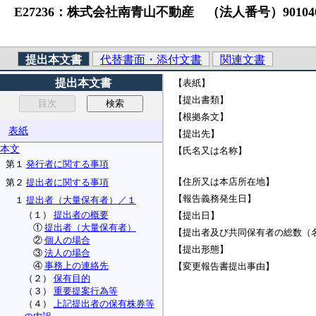
E27236：株式会社南青山不動産 （法人番号）9010403
提出本文書
代替書面・添付文書
関連文書
提出本文書