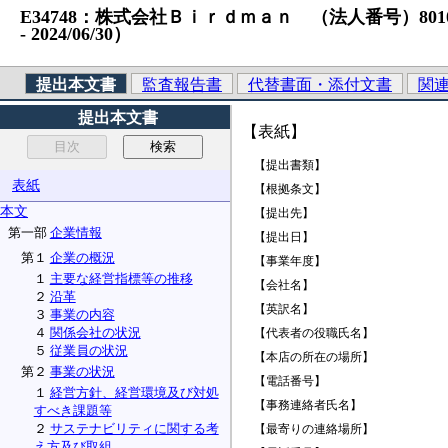
E34748：株式会社Ｂｉｒｄｍａｎ （法人番号）80100011
‐ 2024/06/30）
提出本文書
監査報告書
代替書面・添付文書
関
提出本文書