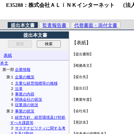
E35288：株式会社ＡＬｉＮＫインターネット （法人番号）6011
提出本文書
監査報告書
代替書面・添付文書
提出本文書