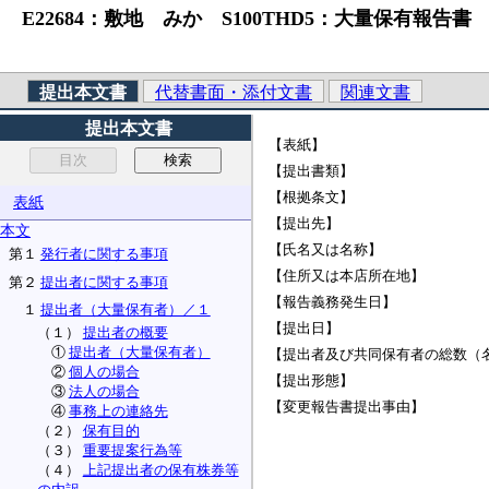
E22684：敷地 みか S100THD5：大量保有報告書
提出本文書
代替書面・添付文書
関連文書
提出本文書