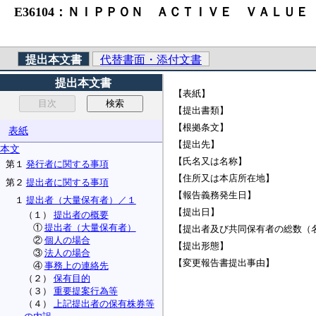
E36104：ＮＩＰＰＯＮ ＡＣＴＩＶＥ ＶＡＬＵＥ 
提出本文書
代替書面・添付文書
提出本文書