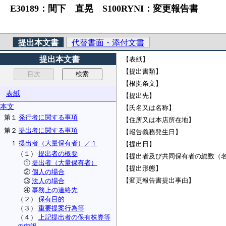
E30189：間下 直晃 S100RYNI：変更報告書
提出本文書
代替書面・添付文書
提出本文書