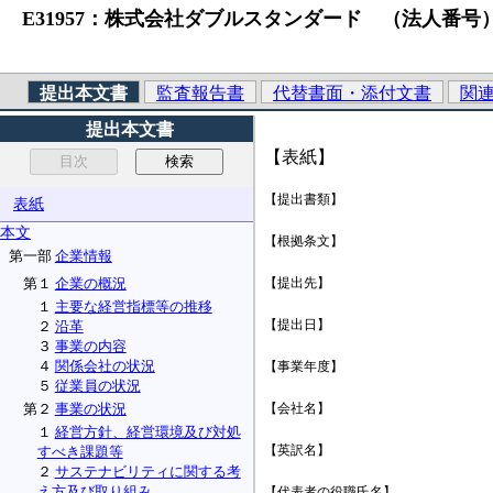
E31957：株式会社ダブルスタンダード （法人番号）10132010
提出本文書
監査報告書
代替書面・添付文書
関
提出本文書