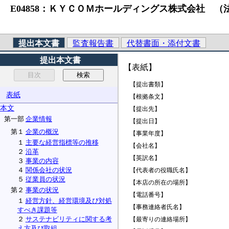
E04858：ＫＹＣＯＭホールディングス株式会社 （法人番号）821
提出本文書
監査報告書
代替書面・添付文書
提出本文書