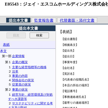
E05543：ジェイ・エスコムホールディングス株式会社 （法人番号
提出本文書
監査報告書
代替書面・添付文書
提出本文書