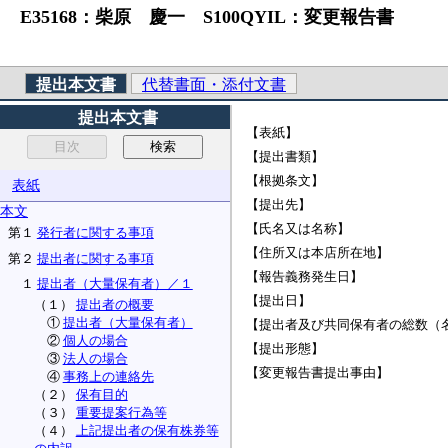
E35168：柴原 慶一 S100QYIL：変更報告書
提出本文書
代替書面・添付文書
提出本文書