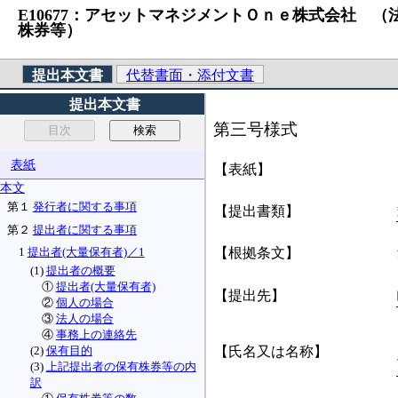
E10677：アセットマネジメントＯｎｅ株式会社 （法人番
株券等）
提出本文書
代替書面・添付文書
提出本文書