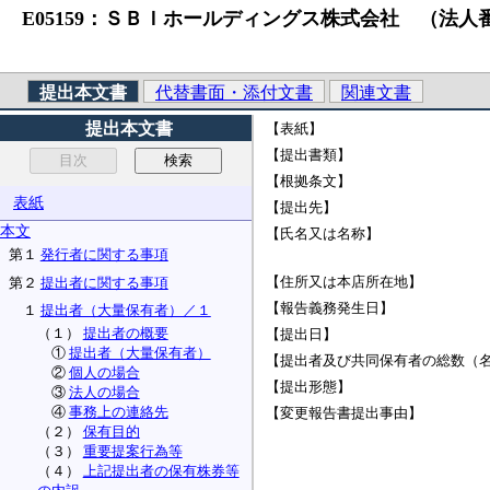
E05159：ＳＢＩホールディングス株式会社 （法人番号）6
提出本文書
代替書面・添付文書
関連文書
提出本文書