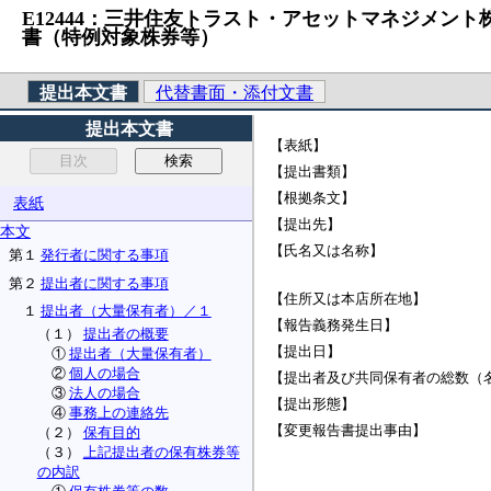
E12444：三井住友トラスト・アセットマネジメント株式会
書（特例対象株券等）
提出本文書
代替書面・添付文書
提出本文書