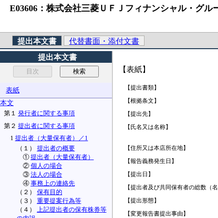
E03606：株式会社三菱ＵＦＪフィナンシャル・グループ 
提出本文書
代替書面・添付文書
提出本文書