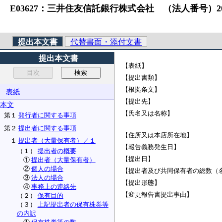
E03627：三井住友信託銀行株式会社 （法人番号）201
提出本文書
代替書面・添付文書
提出本文書