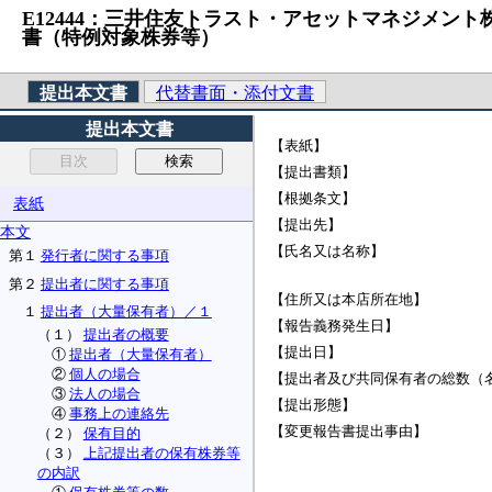
E12444：三井住友トラスト・アセットマネジメント株式会
書（特例対象株券等）
提出本文書
代替書面・添付文書
提出本文書