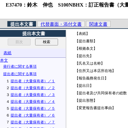
E37470：鈴木 伸也 S100NBHX：訂正報告書
提出本文書
代替書面・添付文書
関連文書
提出本文書