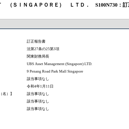
Ｔ （ＳＩＮＧＡＰＯＲＥ） ＬＴＤ． S100N730