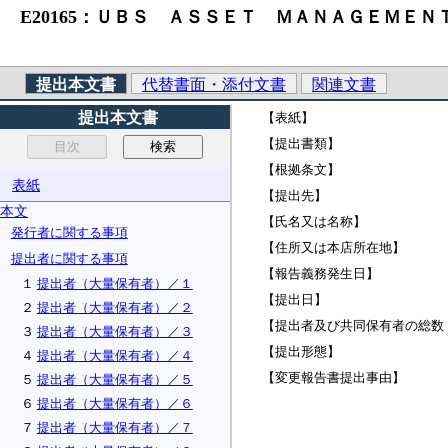
E20165：ＵＢＳ ＡＳＳＥＴ ＭＡＮＡＧＥＭＥＮ
提出本文書
代替書面・添付文書
関連文書
提出本文書