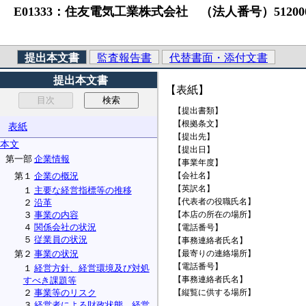
E01333：住友電気工業株式会社 （法人番号）51200010774
提出本文書
監査報告書
代替書面・添付文書
提出本文書