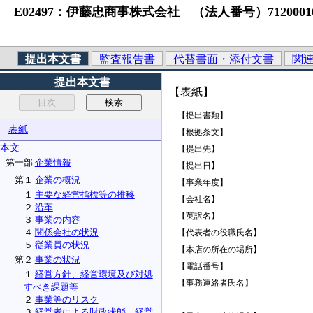
E02497：伊藤忠商事株式会社 （法人番号）7120001077358
提出本文書
監査報告書
代替書面・添付文書
関
提出本文書