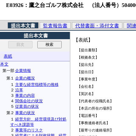
E03926：鷹之台ゴルフ株式会社 （法人番号）50400010042
提出本文書
監査報告書
代替書面・添付文書
関
提出本文書