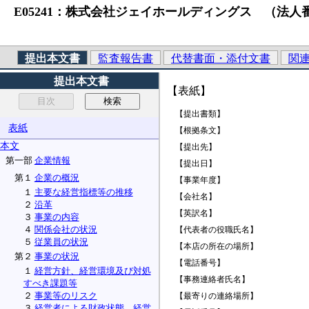
E05241：株式会社ジェイホールディングス （法人番号）20104
提出本文書
監査報告書
代替書面・添付文書
関
提出本文書