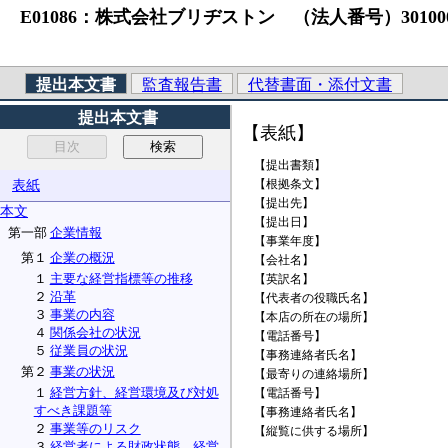
E01086：株式会社ブリヂストン （法人番号）30100010349
提出本文書
監査報告書
代替書面・添付文書
提出本文書