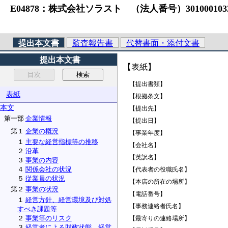
E04878：株式会社ソラスト （法人番号）3010001032864 
提出本文書
監査報告書
代替書面・添付文書
提出本文書