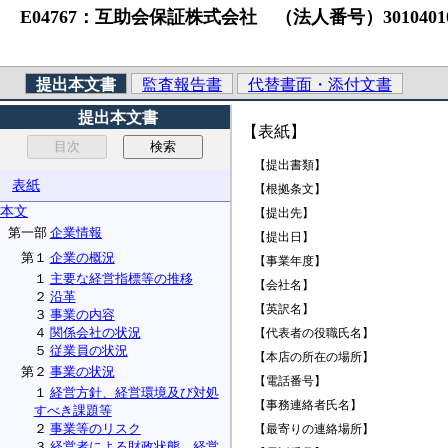
E04767：互助会保証株式会社 （法人番号）301040101023
提出本文書
監査報告書
代替書面・添付文書
提出本文書