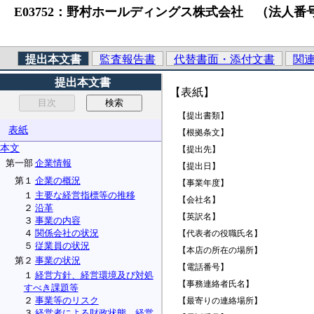
E03752：野村ホールディングス株式会社 （法人番号）7010001
提出本文書
監査報告書
代替書面・添付文書
関
提出本文書