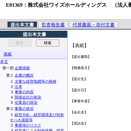
E01369：株式会社ワイズホールディングス （法人番号）21300
提出本文書
監査報告書
代替書面・添付文書
提出本文書