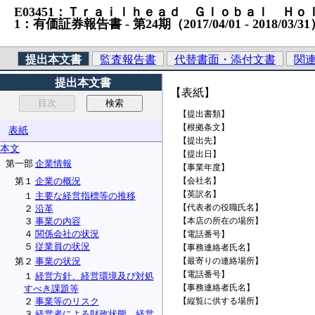
E03451：Ｔｒａｉｌｈｅａｄ Ｇｌｏｂａｌ Ｈｏｌｄｉ
1：有価証券報告書 ‐ 第24期（2017/04/01 ‐ 2018/03/3
提出本文書
監査報告書
代替書面・添付文書
関
提出本文書