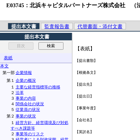
E03745：北浜キャピタルパートナーズ株式会社 （法人番号）412
提出本文書
監査報告書
代替書面・添付文書
提出本文書