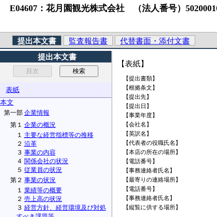
E04607：花月園観光株式会社 （法人番号）502000101693
提出本文書
監査報告書
代替書面・添付文書
提出本文書