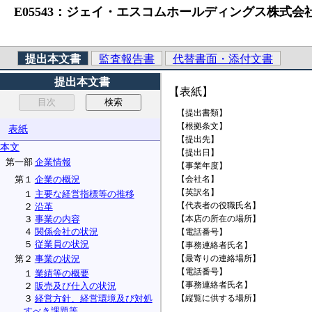
E05543：ジェイ・エスコムホールディングス株式会社 （法人番号
提出本文書
監査報告書
代替書面・添付文書
提出本文書