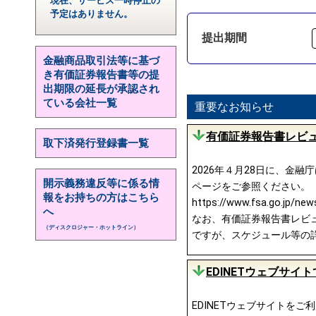
現在、サービス一時停止の
予定はありません。
提出期間
金融商品取引法等に基づ
き有価証券報告書等の提
出期限の延長が承認され
ている会社一覧
重要なお知らせ
有価証券報告書レビュ
取下済発行登録書一覧
2026年４月28日に、金
開示義務違反等に係る情
ページをご参照ください。
報をお持ちの方はこちら
https://www.fsa.go.jp/ne
へ
なお、有価証券報告書レビュー
（ディスクロジャー・ホットライン）
ですが、スケジュール等の
EDINETウェブサ
EDINETウェブサイトを