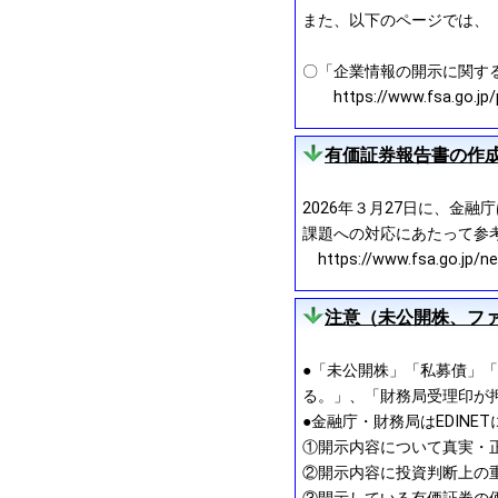
また、以下のページでは、
〇「企業情報の開示に関す
https://www.fsa.go.jp/pol
有価証券報告書の作
2026年３月27日に、金
課題への対応にあたって参
https://www.fsa.go.jp/n
注意（未公開株、フ
●「未公開株」「私募債」「
る。」、「財務局受理印が
●金融庁・財務局はEDIN
①開示内容について真実・
②開示内容に投資判断上の