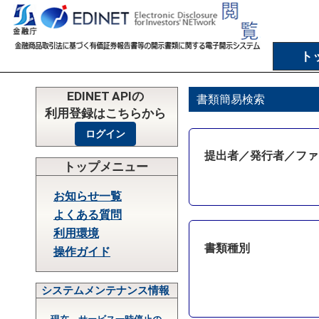
ト
EDINET APIの
書類簡易検索
利用登録はこちらから
提出者／発行者／ファ
トップメニュー
お知らせ一覧
よくある質問
利用環境
書類種別
操作ガイド
システムメンテナンス情報