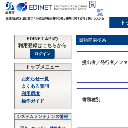
ト
EDINET APIの
書類簡易検索
利用登録はこちらから
提出者／発行者／ファ
トップメニュー
お知らせ一覧
よくある質問
利用環境
書類種別
操作ガイド
システムメンテナンス情報