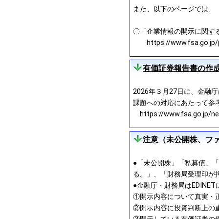
また、以下のページでは、
〇「企業情報の開示に関す
https://www.fsa.go.jp/pol
有価証券報告書の作
2026年３月27日に、金
課題への対応にあたって参
https://www.fsa.go.jp/n
注意（未公開株、フ
●「未公開株」「私募債」「
る。」、「財務局受理印が
●金融庁・財務局はEDIN
①開示内容について真実・
②開示内容に投資判断上の