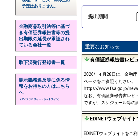
現在、サービス一時停止の
予定はありません。
提出期間
金融商品取引法等に基づ
き有価証券報告書等の提
出期限の延長が承認され
ている会社一覧
重要なお知らせ
有価証券報告書レビュ
取下済発行登録書一覧
2026年４月28日に、金
開示義務違反等に係る情
ページをご参照ください。
報をお持ちの方はこちら
https://www.fsa.go.jp/ne
へ
なお、有価証券報告書レビュー
（ディスクロジャー・ホットライン）
ですが、スケジュール等の
EDINETウェブサ
EDINETウェブサイトを