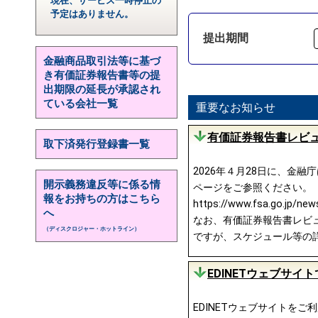
現在、サービス一時停止の
予定はありません。
提出期間
金融商品取引法等に基づ
き有価証券報告書等の提
出期限の延長が承認され
ている会社一覧
重要なお知らせ
有価証券報告書レビュ
取下済発行登録書一覧
2026年４月28日に、金
開示義務違反等に係る情
ページをご参照ください。
報をお持ちの方はこちら
https://www.fsa.go.jp/ne
へ
なお、有価証券報告書レビュー
（ディスクロジャー・ホットライン）
ですが、スケジュール等の
EDINETウェブサ
EDINETウェブサイトを