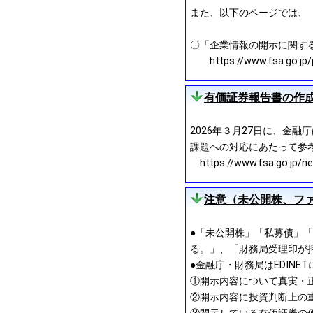
また、以下のページでは、
〇「企業情報の開示に関す
https://www.fsa.go.jp/pol
有価証券報告書の作
2026年３月27日に、金
課題への対応にあたって参
https://www.fsa.go.jp/n
注意（未公開株、フ
●「未公開株」「私募債」「
る。」、「財務局受理印が
●金融庁・財務局はEDIN
①開示内容について真実・
②開示内容に投資判断上の