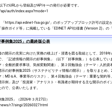
は、以下のURLから登録及びAPIキーの発行が必要です。
jp/api/auth/index.aspx?mode=1
tps://api.edinet-fsa.go.jp/」のポップアップブロック許可の設
作ガイド等」に掲載している「EDINET API仕様書 (Version 2
事例集2025」の最終版公表
書の開示の充実に向けた実務の積上げ・浸透を図る取組として、2018
で、「記述情報の開示の好事例集」（以下「好事例集」）を公表してい
マ：全般的要求事項、気候変動関連）、第２回勉強会（テーマ：人的資
示の好事例集2025（サステナビリティ情報の開示）」を取りまとめ、20
マ：MD＆A、事業等のリスク）、第４回勉強会（テーマ：重要な契約等
開示例」及び「投資家・アナリスト・有識者が期待する主な開示のポイン
たので、公表いたします。
2025」（2026年３月27日）
ews/r7/singi/20260327.html