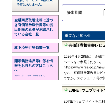
現在、サービス一時停止の
予定はありません。
提出期間
金融商品取引法等に基づ
き有価証券報告書等の提
出期限の延長が承認され
ている会社一覧
重要なお知らせ
有価証券報告書レビュ
取下済発行登録書一覧
2026年４月28日に、金
開示義務違反等に係る情
ページをご参照ください。
報をお持ちの方はこちら
https://www.fsa.go.jp/ne
へ
なお、有価証券報告書レビュー
（ディスクロジャー・ホットライン）
ですが、スケジュール等の
EDINETウェブサ
EDINETウェブサイトを