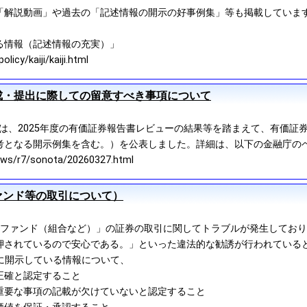
「解説動画」や過去の「記述情報の開示の好事例集」等も掲載していま
る情報（記述情報の充実）」
icy/kaiji/kaiji.html
成・提出に際しての留意すべき事項について
融庁は、2025年度の有価証券報告書レビューの結果等を踏まえて、有価
考となる開示例集を含む。）を公表しました。詳細は、以下の金融庁の
ews/r7/sonota/20260327.html
ァンド等の取引について）
ファンド（組合など）」の証券の取引に関してトラブルが発生しており、
押されているので安心である。」といった違法的な勧誘が行われている
ETに開示している情報について、
正確と認定すること
重要な事項の記載が欠けていないと認定すること