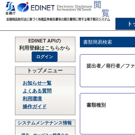
ト
EDINET APIの
書類簡易検索
利用登録はこちらから
提出者／発行者／ファ
トップメニュー
お知らせ一覧
よくある質問
利用環境
書類種別
操作ガイド
システムメンテナンス情報