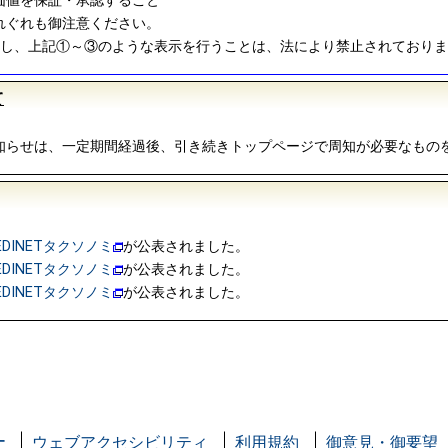
価値を保証・承認すること
れぐれも御注意ください。
関し、上記①～③のような表示を行うことは、法により禁止されており
て
知らせは、一定期間経過後、引き続きトップページで周知が必要なもの
EDINETタクソノミ
が公表されました。
EDINETタクソノミ
が公表されました。
EDINETタクソノミ
が公表されました。
ー
ウェブアクセシビリティ
利用規約
御意見・御要望