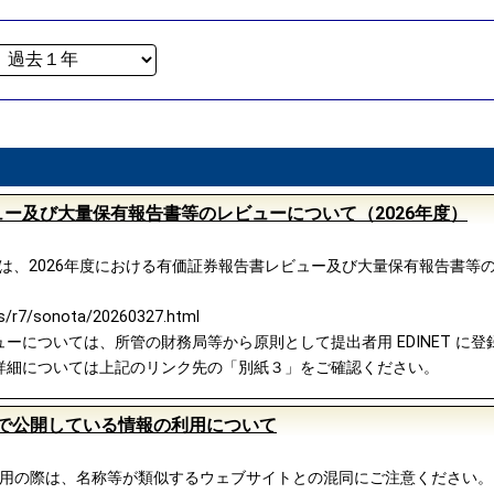
ー及び大量保有報告書等のレビューについて（2026年度）
融庁は、2026年度における有価証券報告書レビュー及び大量保有報告書
ws/r7/sonota/20260327.html
については、所管の財務局等から原則として提出者用 EDINET に登録
詳細については上記のリンク先の「別紙３」をご確認ください。
イトで公開している情報の利用について
ご利用の際は、名称等が類似するウェブサイトとの混同にご注意ください。