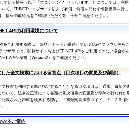
公開している情報（以下「本コンテンツ」といいます。）については、利
いて、EDINETウェブサイト以外で有償・無償を問わず情報提供を行
は、情報の取得元をご確認いただく等、十分ご留意ください。
NET APIの利用環境について
T APIをご利用する際は、製品サポートが継続しているOSやブラウザ等を
ラウザ等では、閲覧サイトおよびEDINET APIをご利用できない場合が
ET API仕様書（Version2）をご確認ください。
定した全文検索における留意点（目次項目の変更及び削除）
全文検索を利用する際に指定することとなる目次項目は、通常、最新の
について、法令改正等により書類の目次項目の変更及び削除が行われた
記載された内容を検索する際は、「書類閲覧操作ガイド」の「2 章 有価
い。
用にかかるご案内