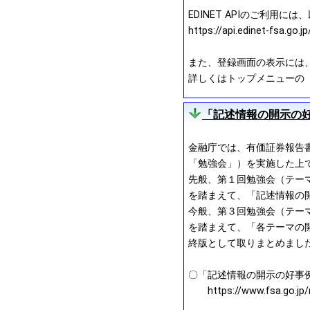
EDINET APIのご利用に
https://api.edinet-fsa.go.
また、登録画面の表示には、「ht
詳しくはトップメニューの「操
「記述情報の開示の好
金融庁では、有価証券報告
「勉強会」）を実施した上
先般、第１回勉強会（テー
を踏まえて、「記述情報の開
今般、第３回勉強会（テー
を踏まえて、「各テーマの
終版として取りまとめまし
〇「記述情報の開示の好事例集
https://www.fsa.go.jp/n