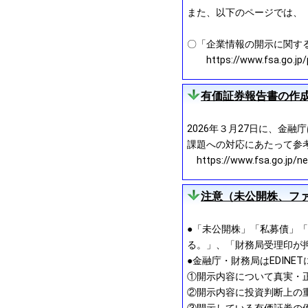
また、以下のページでは、
〇「企業情報の開示に関す
https://www.fsa.go.jp/pol
有価証券報告書の作
2026年３月27日に、金
課題への対応にあたって参
https://www.fsa.go.jp/n
注意（未公開株、フ
●「未公開株」「私募債」「
る。」、「財務局受理印が
●金融庁・財務局はEDIN
①開示内容について真実・
②開示内容に投資判断上の