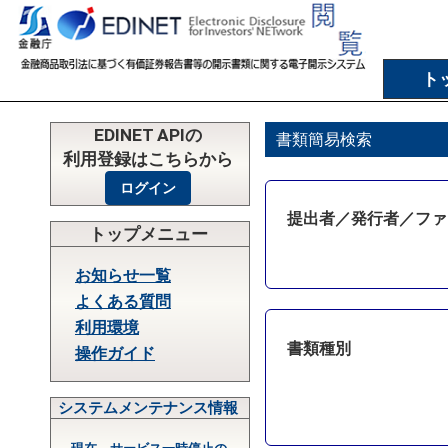
ト
EDINET APIの
書類簡易検索
利用登録はこちらから
提出者／発行者／ファ
トップメニュー
お知らせ一覧
よくある質問
利用環境
書類種別
操作ガイド
システムメンテナンス情報