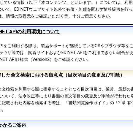
公開している情報（以下「本コンテンツ」といいます。）については、利
いて、EDINETウェブサイト以外で有償・無償を問わず情報提供を行
は、情報の取得元をご確認いただく等、十分ご留意ください。
NET APIの利用環境について
T APIをご利用する際は、製品サポートが継続しているOSやブラウザ等を
ラウザ等では、閲覧サイトおよびEDINET APIをご利用できない場合が
ET API仕様書（Version2）をご確認ください。
定した全文検索における留意点（目次項目の変更及び削除）
全文検索を利用する際に指定することとなる目次項目は、通常、最新の
について、法令改正等により書類の目次項目の変更及び削除が行われた
記載された内容を検索する際は、「書類閲覧操作ガイド」の「2 章 有価
い。
用にかかるご案内