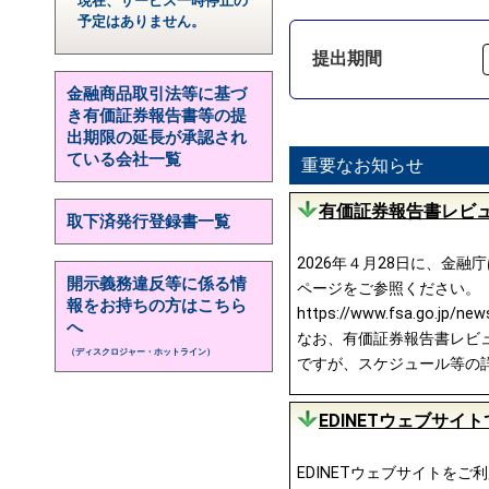
現在、サービス一時停止の
予定はありません。
提出期間
金融商品取引法等に基づ
き有価証券報告書等の提
出期限の延長が承認され
ている会社一覧
重要なお知らせ
有価証券報告書レビュ
取下済発行登録書一覧
2026年４月28日に、金
開示義務違反等に係る情
ページをご参照ください。
報をお持ちの方はこちら
https://www.fsa.go.jp/ne
へ
なお、有価証券報告書レビュー
（ディスクロジャー・ホットライン）
ですが、スケジュール等の
EDINETウェブサ
EDINETウェブサイトを