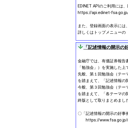
EDINET APIのご利用に
https://api.edinet-fsa.go.
また、登録画面の表示には、「ht
詳しくはトップメニューの「操
「記述情報の開示の好
金融庁では、有価証券報告
「勉強会」）を実施した上
先般、第１回勉強会（テー
を踏まえて、「記述情報の開
今般、第３回勉強会（テー
を踏まえて、「各テーマの
終版として取りまとめまし
〇「記述情報の開示の好事例集
https://www.fsa.go.jp/n