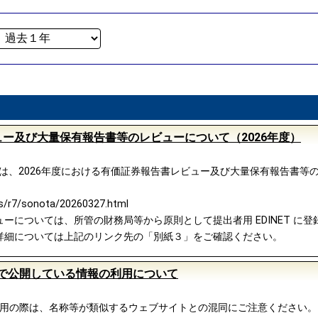
ー及び大量保有報告書等のレビューについて（2026年度）
融庁は、2026年度における有価証券報告書レビュー及び大量保有報告書
ws/r7/sonota/20260327.html
については、所管の財務局等から原則として提出者用 EDINET に登録
詳細については上記のリンク先の「別紙３」をご確認ください。
イトで公開している情報の利用について
ご利用の際は、名称等が類似するウェブサイトとの混同にご注意ください。