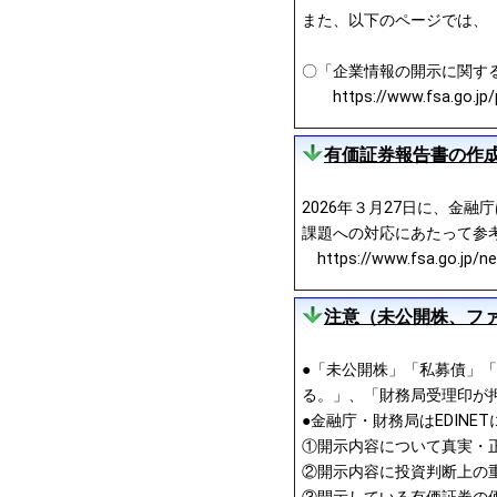
また、以下のページでは、
〇「企業情報の開示に関す
https://www.fsa.go.jp/pol
有価証券報告書の作
2026年３月27日に、金
課題への対応にあたって参
https://www.fsa.go.jp/n
注意（未公開株、フ
●「未公開株」「私募債」「
る。」、「財務局受理印が
●金融庁・財務局はEDIN
①開示内容について真実・
②開示内容に投資判断上の