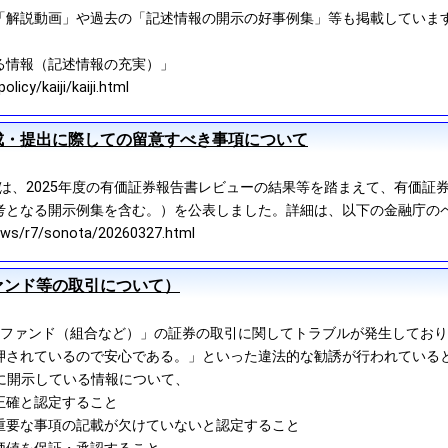
「解説動画」や過去の「記述情報の開示の好事例集」等も掲載していま
る情報（記述情報の充実）」
icy/kaiji/kaiji.html
成・提出に際しての留意すべき事項について
融庁は、2025年度の有価証券報告書レビューの結果等を踏まえて、有価
考となる開示例集を含む。）を公表しました。詳細は、以下の金融庁の
ews/r7/sonota/20260327.html
ァンド等の取引について）
ファンド（組合など）」の証券の取引に関してトラブルが発生しており、
押されているので安心である。」といった違法的な勧誘が行われている
ETに開示している情報について、
正確と認定すること
重要な事項の記載が欠けていないと認定すること