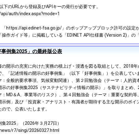
は、以下のURLから登録及びAPIキーの発行が必要です。
jp/api/auth/index.aspx?mode=1
tps://api.edinet-fsa.go.jp/」のポップアップブロック許可の設
作ガイド等」に掲載している「EDINET API仕様書 (Version 2
事例集2025」の最終版公表
書の開示の充実に向けた実務の積上げ・浸透を図る取組として、2018
で、「記述情報の開示の好事例集」（以下「好事例集」）を公表してい
マ：全般的要求事項、気候変動関連）、第２回勉強会（テーマ：人的資
示の好事例集2025（サステナビリティ情報の開示）」を取りまとめ、20
マ：MD＆A、事業等のリスク）、第４回勉強会（テーマ：重要な契約等
開示例」及び「投資家・アナリスト・有識者が期待する主な開示のポイン
たので、公表いたします。
2025」（2026年３月27日）
ews/r7/singi/20260327.html