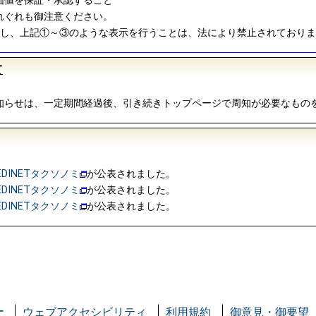
価値を保証・承認すること
れぐれも御注意ください。
関し、上記①～③のような表示を行うことは、法により禁止されており
て
知らせは、一定期間経過後、引き続きトップページで周知が必要なもの
EDINETタクソノミ
が公表されました。
EDINETタクソノミ
が公表されました。
EDINETタクソノミ
が公表されました。
ー
ウェブアクセシビリティ
利用規約
御意見・御要望